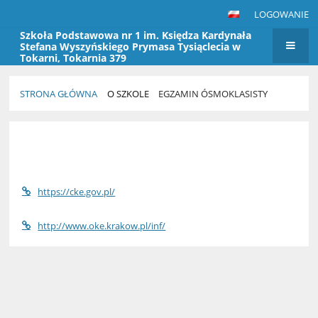
LOGOWANIE
Szkoła Podstawowa nr 1 im. Księdza Kardynała
Stefana Wyszyńskiego Prymasa Tysiąclecia w
Tokarni, Tokarnia 379
STRONA GŁÓWNA
O SZKOLE
EGZAMIN ÓSMOKLASISTY
Egzamin
ósmoklasisty
https://cke.gov.pl/
http://www.oke.krakow.pl/inf/