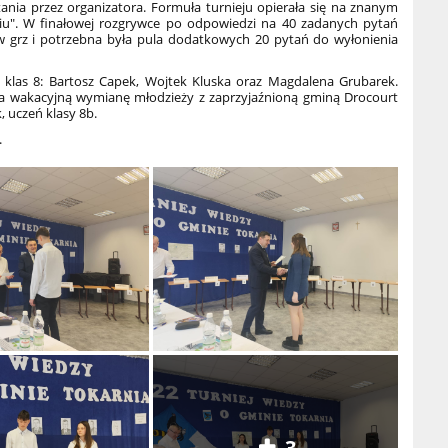
ania przez organizatora. Formuła turnieju opierała się na znanym
ęciu". W finałowej rozgrywce po odpowiedzi na 40 zadanych pytań
 w grz i potrzebna była pula dodatkowych 20 pytań do wyłonienia
e klas 8: Bartosz Capek, Wojtek Kluska oraz Magdalena Grubarek.
 na wakacyjną wymianę młodzieży z zaprzyjaźnioną gminą Drocourt
 uczeń klasy 8b.
.
3