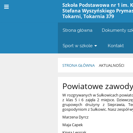
Szkoła Podstawowa nr 1 im. 
Stefana Wyszyńskiego Prymas
Tokarni, Tokarnia 379
Strona główna
Dokumenty sz
Sport w szkole
Kontakt
STRONA GŁÓWNA
AKTUALNOŚCI
Aktualności
Powiatowe zawody 
W rozgrywanych w Sułkowicach powiato
z klas 5 i 6 zajęła 2 miejsce. Dziew
grupowych drużyny z Sieprawia, Te
gospodyniom z Sułkowic. Nasz zespół w
Marzena Dyrcz
Maja Capek
Kinga Lesniak