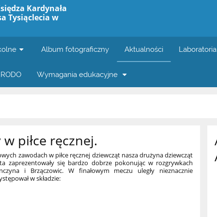
Księdza Kardynała
a Tysiąclecia w
kolne
Album fotograficzny
Aktualności
Laboratoria
RODO
Wymagania edukacyjne
w piłce ręcznej.
wych zawodach w piłce ręcznej dziewcząt nasza drużyna dziewcząt
częta zaprezentowały się bardzo dobrze pokonując w rozgrywkach
nczyna i Brzączowic. W finałowym meczu uległy nieznacznie
ystępował w składzie: