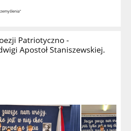
Przemyślenia"
zji Patriotyczno -
dwigi Apostoł Staniszewskiej.