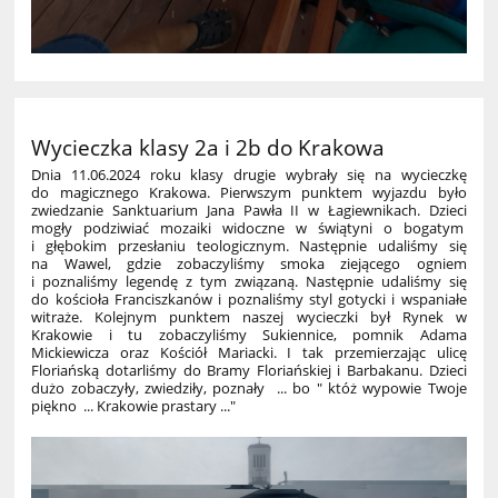
Wycieczka klasy 2a i 2b do Krakowa
Dnia 11.06.2024 roku klasy drugie wybrały się na wycieczkę
do magicznego Krakowa. Pierwszym punktem wyjazdu było
zwiedzanie Sanktuarium Jana Pawła II w Łagiewnikach. Dzieci
mogły podziwiać mozaiki widoczne w świątyni o bogatym
i głębokim przesłaniu teologicznym. Następnie udaliśmy się
na Wawel, gdzie zobaczyliśmy smoka ziejącego ogniem
i poznaliśmy legendę z tym związaną. Następnie udaliśmy się
do kościoła Franciszkanów i poznaliśmy styl gotycki i wspaniałe
witraże. Kolejnym punktem naszej wycieczki był Rynek w
Krakowie i tu zobaczyliśmy Sukiennice, pomnik Adama
Mickiewicza oraz Kościół Mariacki. I tak przemierzając ulicę
Floriańską dotarliśmy do Bramy Floriańskiej i Barbakanu. Dzieci
dużo zobaczyły, zwiedziły, poznały ... bo " któż wypowie Twoje
piękno ... Krakowie prastary ..."