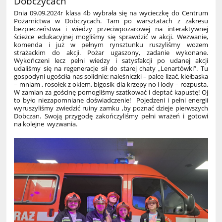
Dobczycach
Dnia 09.09.2024r klasa 4b wybrała się na wycieczkę do Centrum
Pożarnictwa w Dobczycach. Tam po warsztatach z zakresu
bezpieczeństwa i wiedzy przeciwpożarowej na interaktywnej
ścieżce edukacyjnej mogliśmy się sprawdzić w akcji. Wezwanie,
komenda i już w pełnym rynsztunku ruszyliśmy wozem
strażackim do akcji. Pożar ugaszony, zadanie wykonane.
Wykończeni lecz pełni wiedzy i satysfakcji po udanej akcji
udaliśmy się na regeneracje sił do starej chaty „Lenartówki”. Tu
gospodyni ugościła nas solidnie: naleśniczki – palce lizać, kiełbaska
– mniam , rosołek z okiem, bigosik dla krzepy no i lody – rozpusta.
W zamian za gościnę pomogliśmy szatkować i deptać kapustę! Oj
to było niezapomniane doświadczenie! Pojedzeni i pełni energii
wyruszyliśmy zwiedzić ruiny zamku ,by poznać dzieje pierwszych
Dobczan. Swoją przygodę zakończyliśmy pełni wrażeń i gotowi
na kolejne wyzwania.