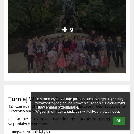
9
Turniej Wiedzy o Gminie Tokarnia
Ta strona wykorzystuje pliki cookies. Korzystając z niej 
wyrażasz zgodę na ich używanie, zgodnie z aktualnymi 
12 czerwca 2024 roku w Zespole Placówek Oświatowych w
ustawieniami przeglądarki.

Krzczonowie odbył się XXI Turniej Wiedzy
Więcej informacji znajdziesz w 
Polityce prywatności
.
o Gminie Tokarnia. Gratulujemy uczniom naszej szkoły
OK
wspaniałych wyników.
I miejsce - Adrian Jątyka