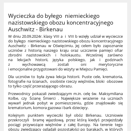
Wycieczka do byłego niemieckiego
nazistowskiego obozu koncentracyjnego
Auschwitz - Birkenau
W dniu 20.09.2024r. klasy VIII a i VIII b wzięły udział w wycieczce
do byłego
niemieckiego nazistowskiego obozu koncentracyjnego
Auschwitz - Birkenau w
Oświęcimiu. Jej celem było zapoznanie
uczniów z historią naszego kraju oraz uczczenie pamięci ofiar
zbrodni nazistowskich i holokaustu.
Wcześniej zarówno
na lekcjach historii, języka polskiego, jak i godzinach
z wychowawcą zostali oni merytoryczne
i emocjonalne
przygotowani do wizyty w Miejscu Pamięci.
Dla uczniów to była żywa lekcja historii. Puste cele, krematoria,
fotografie na ścianach, osobiste rzeczy więźniów, bloki obozowe
to tylko część przerażającego obrazu.
Przewodnicy pokazali zwiedzającym m.in. celę św. Maksymiliana
Kolbe, czy Ścianę Śmierci . Największe wrażenie na uczniach
wywarł jednak pobyt w pomieszczeniu, gdzie znajdowało się
krematorium, komora gazowa i bark dziecięcy.
Kolejnym punktem wycieczki był obóz Birkenau. Uczniowie
przekroczyli bramę wjazdową, przez którą kiedyś przejeżdżały
pociągi przywożące więźniów z całej Europy. Na terenie tego
obozu zwiedzający oglądali pozostałości po barakach, w których