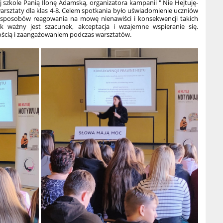
j szkole Panią Ilonę Adamską, organizatora kampanii " Nie Hejtuję-
arsztaty dla klas 4-8. Celem spotkania było uświadomienie uczniów
, sposobów reagowania na mowę nienawiści i konsekwencji takich
ak ważny jest szacunek, akceptacja i wzajemne wspieranie się.
łością i zaangażowaniem podczas warsztatów.