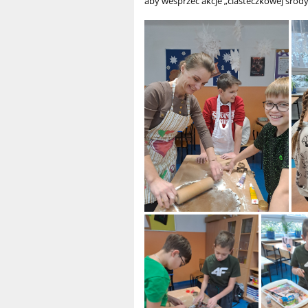
aby wesprzeć akcje „ciasteczkowej środ