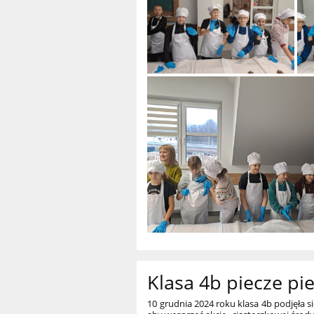
Klasa 4b piecze pier
10 grudnia 2024 roku klasa 4b podjęła si