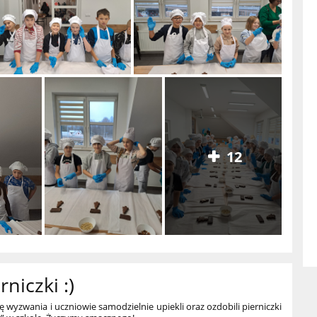
12
niczki :)
ę wyzwania i uczniowie samodzielnie upiekli oraz ozdobili pierniczki