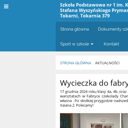
Szkoła Podstawowa nr 1 im. 
Stefana Wyszyńskiego Prymas
Tokarni, Tokarnia 379
Strona główna
Dokumenty sz
Sport w szkole
Kontakt
STRONA GŁÓWNA
AKTUALNOŚCI
Aktualności
Wycieczka do fabry
17 grudnia 2024 roku klasy 4a, 4b, oraz 
warsztatach w Fabryce czekolady Charl
własna . Po słodkiej przygodzie nadsze
Vaiana 2. Polecamy!