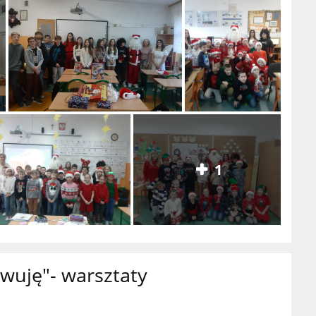
1
ywuję"- warsztaty