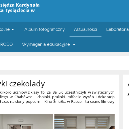
Księdza Kardynała
a Tysiąclecia w
kolne
Album fotograficzny
Aktualności
Laboratoria
RODO
Wymagania edukacyjne
ki czekolady
kilkoro uczniów z klasy 1b, 2a, 3a, 5,6 uczestniczyli w świątecznych
iego w Chabówce – choinki, pralinki, raffaello wyrób i dekoracja
dł czas na słony popcorn - Kino Śnieżka w Rabce i tu seans filmowy