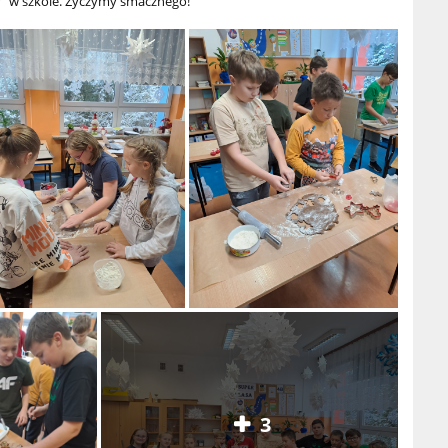
y” w szkole. Życzymy smacznego!
3